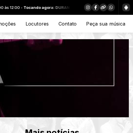
ocando agora: DURAN DURAN - A VIEW TO A KILL
moções
Locutores
Contato
Peça sua música
Mais notícias