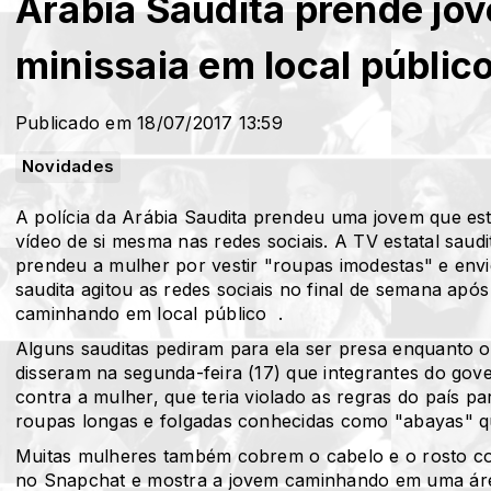
Arábia Saudita prende jo
minissaia em local públic
Publicado em 18/07/2017 13:59
Novidades
A polícia da Arábia Saudita prendeu uma jovem que est
vídeo de si mesma nas redes sociais. A TV estatal saudita
prendeu a mulher por vestir "roupas imodestas" e envi
saudita agitou as redes sociais no final de semana após
caminhando em local público .
Alguns sauditas pediram para ela ser presa enquanto o
disseram na segunda-feira (17) que integrantes do gov
contra a mulher, que teria violado as regras do país p
roupas longas e folgadas conhecidas como "abayas" q
Muitas mulheres também cobrem o cabelo e o rosto com
no Snapchat e mostra a jovem caminhando em uma área 